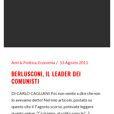
Anti & Politica
,
Economia
13 Agosto 2011
BERLUSCONI, IL LEADER DEI
COMUNISTI
DI CARLO CAGLIANI Poi, non venite a dire che non
lo avevamo detto! Nel mio articolo, postato su
questo sito il 7 agosto scorso, potevate leggere
quanto segue: “Ci risiamo, al solito sono le [...]