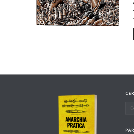
CE
PA