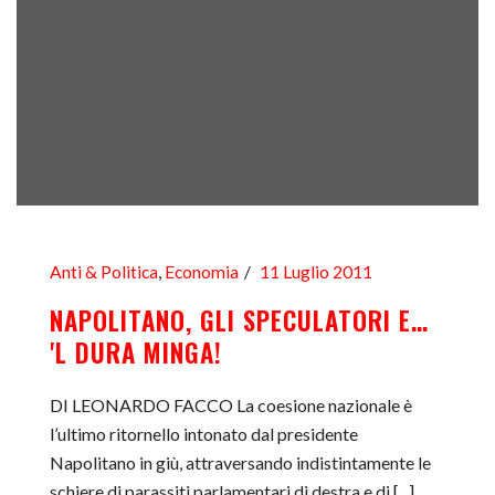
Anti & Politica
,
Economia
11 Luglio 2011
NAPOLITANO, GLI SPECULATORI E…
'L DURA MINGA!
DI LEONARDO FACCO La coesione nazionale è
l’ultimo ritornello intonato dal presidente
Napolitano in giù, attraversando indistintamente le
schiere di parassiti parlamentari di destra e di [...]