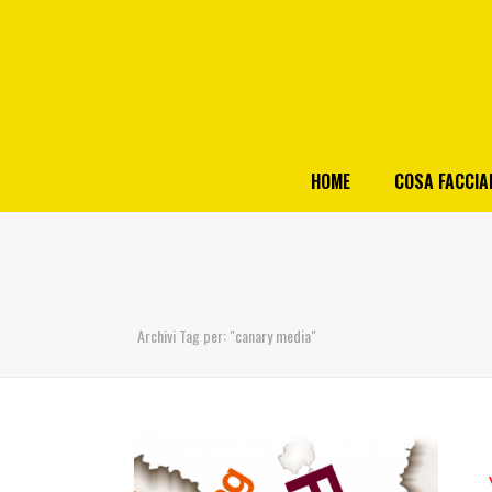
HOME
COSA FACCI
Archivi Tag per: "canary media"