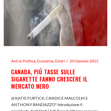
Anti & Politica
,
Economia
,
Esteri
20 Gennaio 2015
CANADA, PIÚ TASSE SULLE
SIGARETTE FANNO CRESCERE IL
MERCATO NERO
di KATIE FURTICK, CANDICE MALCOLM E
ANTHONY RANDAZZO* Introduzione Il
presidente degli Stati Uniti Barack Obama propone