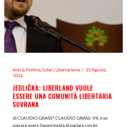
Anti & Politica
,
Esteri
,
Libertarismo
23 Agosto
2016
JEDLIČKA: LIBERLAND VUOLE
ESSERE UNA COMUNITÀ LIBERTARIA
SOVRANA
di CLAUDIO GRASS* CLAUDIO GRASS: Vit, è un
piacere avere l’opportunità di parlare con lei.