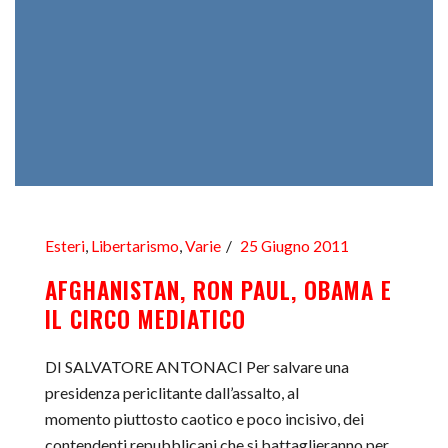
Esteri
,
Libertarismo
,
Varie
25 Giugno 2011
AFGHANISTAN, RON PAUL, OBAMA E
IL CIRCO MEDIATICO
DI SALVATORE ANTONACI Per salvare una
presidenza periclitante dall’assalto, al
momento piuttosto caotico e poco incisivo, dei
contendenti repubblicani che si battaglieranno per