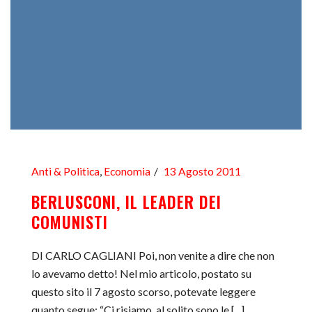
Anti & Politica
,
Economia
13 Agosto 2011
BERLUSCONI, IL LEADER DEI
COMUNISTI
DI CARLO CAGLIANI Poi, non venite a dire che non
lo avevamo detto! Nel mio articolo, postato su
questo sito il 7 agosto scorso, potevate leggere
quanto segue: “Ci risiamo, al solito sono le [...]