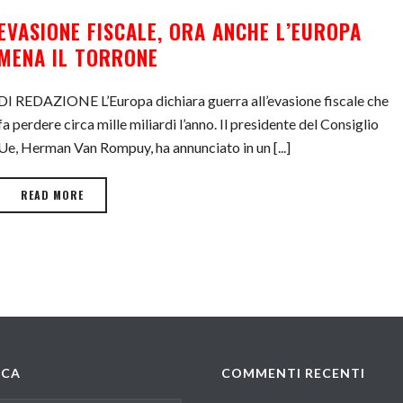
EVASIONE FISCALE, ORA ANCHE L’EUROPA
MENA IL TORRONE
DI REDAZIONE L’Europa dichiara guerra all’evasione fiscale che
fa perdere circa mille miliardi l’anno. Il presidente del Consiglio
Ue, Herman Van Rompuy, ha annunciato in un [...]
READ MORE
RCA
COMMENTI RECENTI