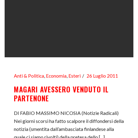
Anti & Politica
,
Economia
,
Esteri
26 Luglio 2011
MAGARI AVESSERO VENDUTO IL
PARTENONE
DI FABIO MASSIMO NICOSIA (Notizie Radicali)
Nei giorni scorsi ha fatto scalpore il diffondersi della
notizia (smentita dall’ambasciata finlandese alla
quale ci siamo rivolti) della pretesa dello [...]