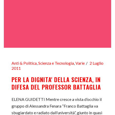
Anti & Politica
,
Scienza e Tecnologia
,
Varie
2 Luglio
2011
PER LA DIGNITA' DELLA SCIENZA, IN
DIFESA DEL PROFESSOR BATTAGLIA
ELENA GUIDETTI Mentre cresce a vista d’occhio il
gruppo di Alessandra Fenara “Franco Battaglia va
sbugiardato e radiato dall’università”, giunto in quasi