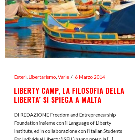
Esteri
,
Libertarismo
,
Varie
6 Marzo 2014
LIBERTY CAMP, LA FILOSOFIA DELLA
LIBERTA’ SI SPIEGA A MALTA
DI REDAZIONE Freedom and Entrepreneurship
Foundation insieme con il Language of Liberty
Institute, ed in collaborazione con l’Italian Students
For Individual Liberty (ISFIL) hanno preso la [...]