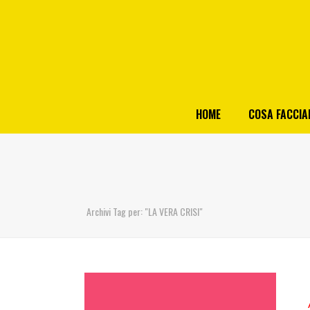
HOME
COSA FACCI
Archivi Tag per: "LA VERA CRISI"