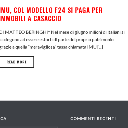
IMU, COL MODELLO F24 SI PAGA PER
IMMOBILI A CASACCIO
DI MATTEO BERINGHI* Nel mese di giugno milioni di italiani si
accingono ad essere estorti di parte del proprio patrimonio
grazie a quella “meravigliosa” tassa chiamata IMU [...]
READ MORE
RCA
COMMENTI RECENTI