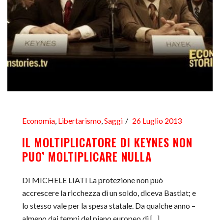
Economia
,
Libertarismo
,
Saggi
26 Luglio 2013
IL MOLTIPLICATORE DI KEYNES NON
PUO’ MOLTIPLICARE NULLA
DI MICHELE LIATI La protezione non può
accrescere la ricchezza di un soldo, diceva Bastiat; e
lo stesso vale per la spesa statale. Da qualche anno –
almeno dai tempi del piano europeo di [...]