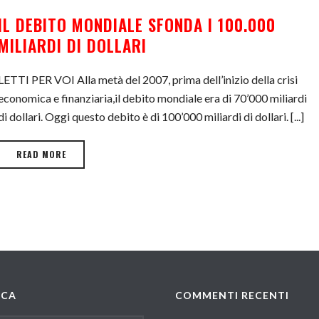
IL DEBITO MONDIALE SFONDA I 100.000
MILIARDI DI DOLLARI
LETTI PER VOI Alla metà del 2007, prima dell’inizio della crisi
economica e finanziaria,il debito mondiale era di 70’000 miliardi
di dollari. Oggi questo debito è di 100’000 miliardi di dollari. [...]
READ MORE
RCA
COMMENTI RECENTI