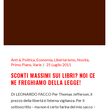
Anti & Politica
,
Economia
,
Libertarismo
,
Novità
,
Primo Piano
,
Varie
25 Luglio 2011
SCONTI MASSIMI SUI LIBRI? NOI CE
NE FREGHIAMO DELLA LEGGE!
DI LEONARDO FACCO Per Thomas Jefferson, il
prezzo della libertà è l’eterna vigilanza. Per il
sottoscritto – ma non è certo farina del mio sacco –