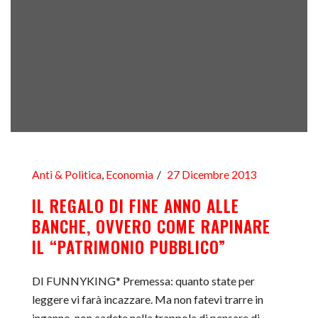
Anti & Politica
,
Economia
27 Dicembre 2013
IL REGALO DI FINE ANNO ALLE
BANCHE, OVVERO COME RAPINARE
IL “PATRIMONIO PUBBLICO”
DI FUNNYKING* Premessa: quanto state per
leggere vi farà incazzare. Ma non fatevi trarre in
inganno, non cadete nella trappola di pensare di