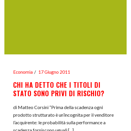
Economia
17 Giugno 2011
CHI HA DETTO CHE I TITOLI DI
STATO SONO PRIVI DI RISCHIO?
di Matteo Corsini “Prima della scadenza ogni
prodotto strutturato è un’incognita per il venditore
l’acquirente: le probabilità sulla performance a
scadenza forniscono uguali [...]