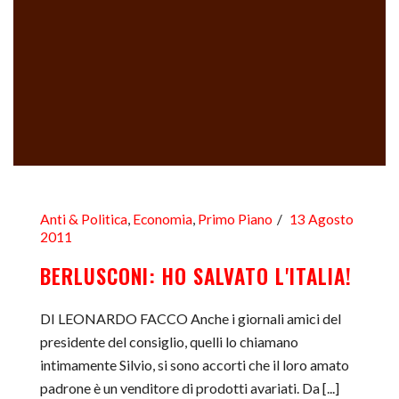
Anti & Politica
,
Economia
,
Primo Piano
13 Agosto
2011
BERLUSCONI: HO SALVATO L'ITALIA!
DI LEONARDO FACCO Anche i giornali amici del
presidente del consiglio, quelli lo chiamano
intimamente Silvio, si sono accorti che il loro amato
padrone è un venditore di prodotti avariati. Da [...]