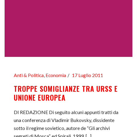
Anti & Politica
,
Economia
17 Luglio 2011
TROPPE SOMIGLIANZE TRA URSS E
UNIONE EUROPEA
DI REDAZIONE Di seguito alcuni appunti tratti da
una conferenza di Vladimir Bukovsky, dissidente
sotto il regime sovietico, autore de “Gli archivi
segreti di Mosca”, ed Spirali, 1999. [...]