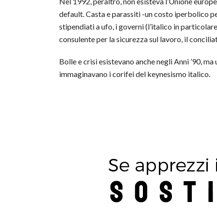
Nel 1992, peraltro, non esisteva l’Unione europea
default. Casta e parassiti -un costo iperbolico pe
stipendiati a ufo, i governi (l’italico in particola
consulente per la sicurezza sul lavoro, il concili
Bolle e crisi esistevano anche negli Anni ’90, m
immaginavano i corifei del keynesismo italico.