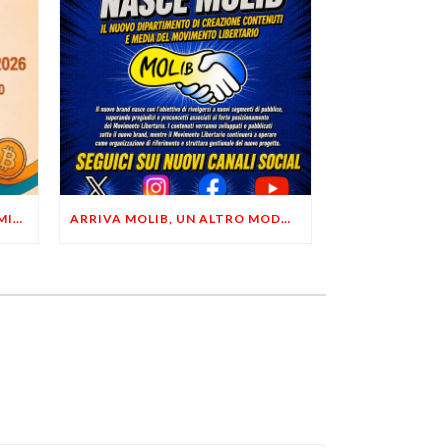
LIBERTÀ, PRIVACY ED ECONOMIA DEL BUON SENSO: FACCO E MUSUMECI A CASALECCHIO DI RENO (BO)
ARRIVA MOLIB, UN ALTRO MODO DI COMUNICARE LIBERTARIO