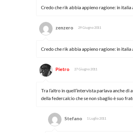
Credo che rik abbia appieno ragione: in itali
zenzero
29 Giugno 2011
Credo che rik abbia appieno ragione: in itali
Pietro
27 Giugno 2011
Tra l’altro in quell’intervista parlava anche d
della federcalcio che se non sbaglio è suo frat
Stefano
1 Luglio 2011