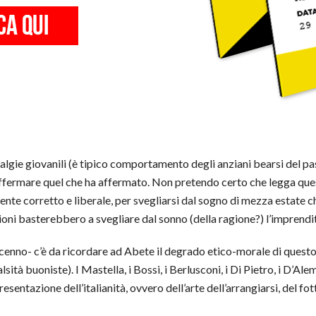
talgie giovanili (è tipico comportamento degli anziani bearsi del 
 affermare quel che ha affermato. Non pretendo certo che legga que
ente corretto e liberale, per svegliarsi dal sogno di mezza estate ch
zioni basterebbero a svegliare dal sonno (della ragione?) l’imprend
accenno- c’è da ricordare ad Abete il degrado etico-morale di quest
lsità buoniste). I Mastella, i Bossi, i Berlusconi, i Di Pietro, i D’
resentazione dell’italianità, ovvero dell’arte dell’arrangiarsi, del fo