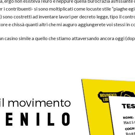
, ergo non esisteva l’euro e neppure quella burocrazia asfissiante 
r i contribuenti- si sono moltiplicati come locuste stile “piaghe egi
re) sono costretti ad inventare lavori per decreto legge, tipo il control
atore e chissà quanti altri che mi auguro aggiungerete voi stessi in c
a un casino simile a quello che stiamo attaversando ancora oggi (do