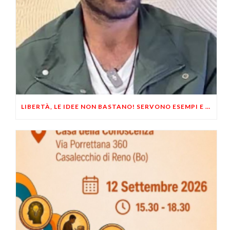
LIBERTÀ, LE IDEE NON BASTANO! SERVONO ESEMPI E UN PO’ DI COERENZA