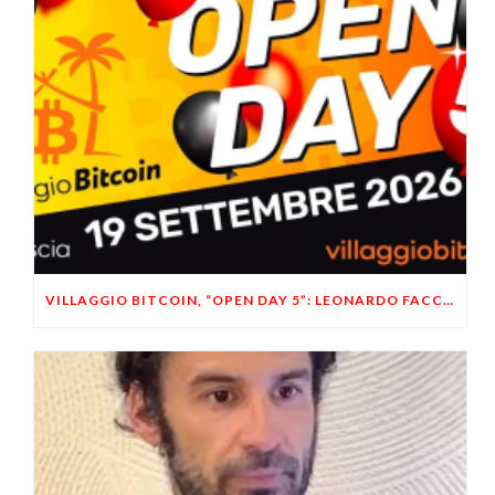
VILLAGGIO BITCOIN, “OPEN DAY 5”: LEONARDO FACCO OSPITE A BRESCIA