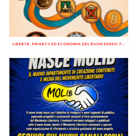
LIBERTÀ, PRIVACY ED ECONOMIA DEL BUON SENSO: FACCO E MUSUMECI A CASALECCHIO DI RENO (BO)