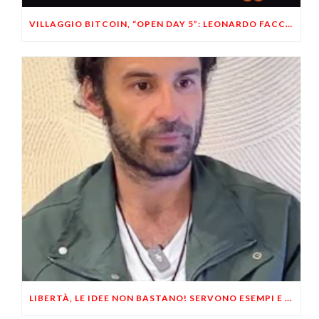
VILLAGGIO BITCOIN, “OPEN DAY 5”: LEONARDO FACCO OSPITE A BRESCIA
LIBERTÀ, LE IDEE NON BASTANO! SERVONO ESEMPI E UN PO’ DI COERENZA