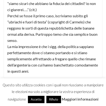
“siamo sicuri che abbiano la fiducia dei cittadini? io non
ci giurerei…..” (cit.)
Perché se fosse il primo caso, iscriviamo subito gli
“ubriachi e fuori di testa” (copyright di Carmelo) che
reggono le sorti di questa repubblichetta delle banane
ormai alla deriva. Purtroppo temo che sia semplice buon
senso.
La mia impressione è che i sigg. della politica sappiano
perfettamente dove ci stanno portando e si stiano
semplicemente affrettando a fregare quello che rimane
dell’argenteria con cui hanno banchettato comodamente
in questi anni.
Questo sito utilizza cookies con i quali non riusciamo a manipolare
Borderline Keroro
21 Settembre 2011
le elezioni ma solo a migliorare la vostra esperienza di
navigazione
Maggiori informazioni
Accetto
Rifiuto
“La scusa è che alle attuali condizioni di mercato si