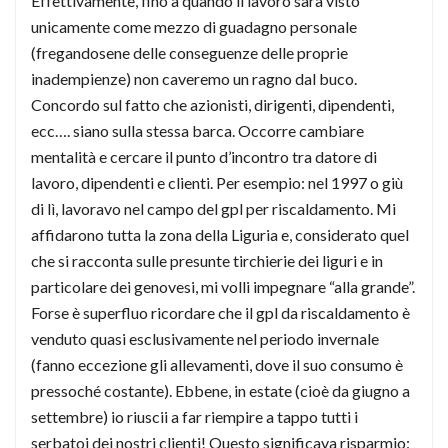
Effettivamente, fino a quando il lavoro sarà visto
unicamente come mezzo di guadagno personale
(fregandosene delle conseguenze delle proprie
inadempienze) non caveremo un ragno dal buco.
Concordo sul fatto che azionisti, dirigenti, dipendenti,
ecc…. siano sulla stessa barca. Occorre cambiare
mentalità e cercare il punto d’incontro tra datore di
lavoro, dipendenti e clienti. Per esempio: nel 1997 o giù
di lì, lavoravo nel campo del gpl per riscaldamento. Mi
affidarono tutta la zona della Liguria e, considerato quel
che si racconta sulle presunte tirchierie dei liguri e in
particolare dei genovesi, mi volli impegnare “alla grande”.
Forse è superfluo ricordare che il gpl da riscaldamento è
venduto quasi esclusivamente nel periodo invernale
(fanno eccezione gli allevamenti, dove il suo consumo è
pressoché costante). Ebbene, in estate (cioè da giugno a
settembre) io riuscii a far riempire a tappo tutti i
serbatoi dei nostri clienti! Questo significava risparmio: