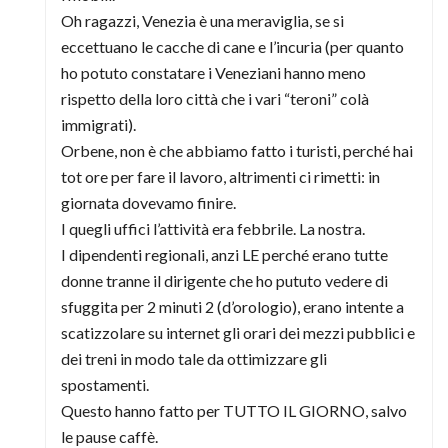
Oh ragazzi, Venezia è una meraviglia, se si
eccettuano le cacche di cane e l’incuria (per quanto
ho potuto constatare i Veneziani hanno meno
rispetto della loro città che i vari “teroni” colà
immigrati).
Orbene, non è che abbiamo fatto i turisti, perché hai
tot ore per fare il lavoro, altrimenti ci rimetti: in
giornata dovevamo finire.
I quegli uffici l’attività era febbrile. La nostra.
I dipendenti regionali, anzi LE perché erano tutte
donne tranne il dirigente che ho pututo vedere di
sfuggita per 2 minuti 2 (d’orologio), erano intente a
scatizzolare su internet gli orari dei mezzi pubblici e
dei treni in modo tale da ottimizzare gli
spostamenti.
Questo hanno fatto per TUTTO IL GIORNO, salvo
le pause caffè.