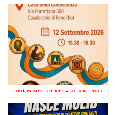
LIBERTÀ, PRIVACY ED ECONOMIA DEL BUON SENSO: FACCO E MUSUMECI A CASALECCHIO DI RENO (BO)