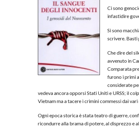
Ci sono genocid
infastidire gove
Si sono macchia
scrivere. Basti
Che dire del s
avvenuto in Ca
Comparata press
furono i primi 
considerate per
vedeva ancora opporsi Stati Uniti e URSS; il colpe
Vietnam ma a tacere i crimini commessi dai vari
Ogni epoca storica è stata teatro di guerre, conf
ricondurre alla brama di potere, al disprezzo e al