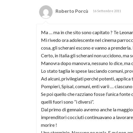
Roberto Porcù
16 Settembre 2011
Ma … ma in che sito sono capitato ? Te Leonar
Mi rivedo ora adolescente nel cinema parrocch
cosa, gli scherani escono e vanno a prenderla. I
Certo, in Italia gli scherani non uccidono, ma so
Manovra dopo manovra, nessuno lo dice, ma qui c
Lo stato taglia le spese lasciando comuni, prov
Ad alcuni, privilegiati perché potenti, applica
Pompieri, Spisal, comuni, enti varii … ciascun
Se poi quello che razziano fosse l’unica fonte 
quelli fuori sono “i diversi”.
Dal primo di gennaio avremo anche la maggioraz
imprenditori cocciuti continuavano a lavorare
morire !
Uno sterminio. Nessuno ne parla. E qui non ar