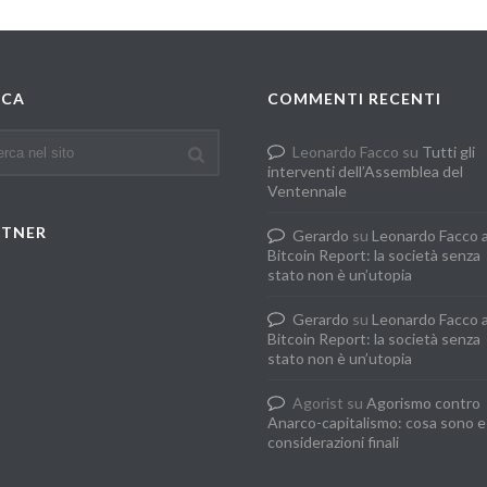
RCA
COMMENTI RECENTI
Leonardo Facco
su
Tutti gli
interventi dell’Assemblea del
Ventennale
RTNER
Gerardo
su
Leonardo Facco 
Bitcoin Report: la società senza
stato non è un’utopia
Gerardo
su
Leonardo Facco 
Bitcoin Report: la società senza
stato non è un’utopia
Agorist
su
Agorismo contro
Anarco-capitalismo: cosa sono e
considerazioni finali