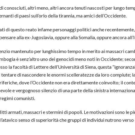
i conosciuti, altri meno, altri ancora tenuti nascosti per lungo te
rnanti di paesi sull’orlo della tirannia, ma amici dell’Occidente.
ti di questo reato infame personaggi politici anche recentemente, e
 pensare alla ex-Jugoslavia, oppure alla Somalia, oppure ancora all’
ilenzio mantenuto per lunghissimo tempo in merito ai massacri camb
mbogia è senz’altro uno dei genocidi meno noti in Occidente; seco
o la facoltà di Lettere dell’Università di Siena, questa “ignoranza”
a tentare di nascondere le enormi scelleratezze da loro compiute; 
iferiche, dove l’Occidente non era direttamente coinvolto; il conte
vole e vergognoso silenzio di una parte della sinistra internazional
 regimi comunisti.
litti armati, massacri e stermini di popoli. Le motivazioni sono le 
l’atavico senso di superiorità che gruppi di individui nutrono verso 