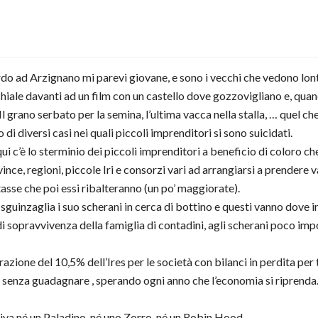
do ad Arzignano mi parevi giovane, e sono i vecchi che vedono lon
iale davanti ad un film con un castello dove gozzovigliano e, qua
l grano serbato per la semina, l’ultima vacca nella stalla, … quel che
 di diversi casi nei quali piccoli imprenditori si sono suicidati.
’è lo sterminio dei piccoli imprenditori a beneficio di coloro che h
ince, regioni, piccole Iri e consorzi vari ad arrangiarsi a prendere
 tasse che poi essi ribalteranno (un po’ maggiorate).
o sguinzaglia i suo scherani in cerca di bottino e questi vanno dove
di sopravvivenza della famiglia di contadini, agli scherani poco impo
ione del 10,5% dell’Ires per le società con bilanci in perdita per t
 senza guadagnare , sperando ogni anno che l’economia si riprenda.
riva né un Paladino, né uno Zorro, né un Robin Hood.