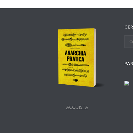
CE
PA
ACQUISTA