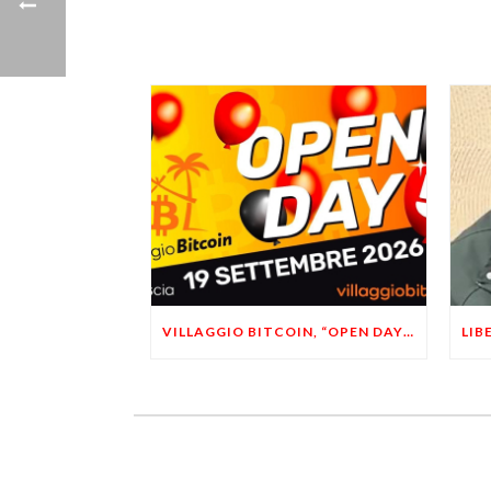
VILLAGGIO BITCOIN, “OPEN DAY 5”: LEONARDO FACCO OSPITE A BRESCIA