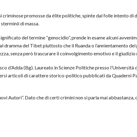
i criminose promosse da élite politiche, spinte dal folle intento di 
 sterminii di massa.
 significato del termine “genocidio”, prende in esame alcuni avveni
 al dramma del Tibet piuttosto che il Ruanda o l’annientamento del 
zza, senza però trascurare il coinvolgimento emotivo e il giudizio
sco d’Adda (Bg). Laureato in Scienze Politiche presso l’Università
iversi articoli di carattere storico-politico pubblicati da Quaderni P
uovi Autori”. Dato che di certi crimini non si parla mai abbastanza,