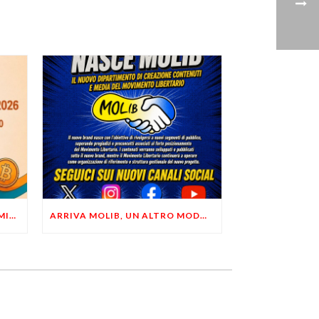
LIBERTÀ, PRIVACY ED ECONOMIA DEL BUON SENSO: FACCO E MUSUMECI A CASALECCHIO DI RENO (BO)
ARRIVA MOLIB, UN ALTRO MODO DI COMUNICARE LIBERTARIO