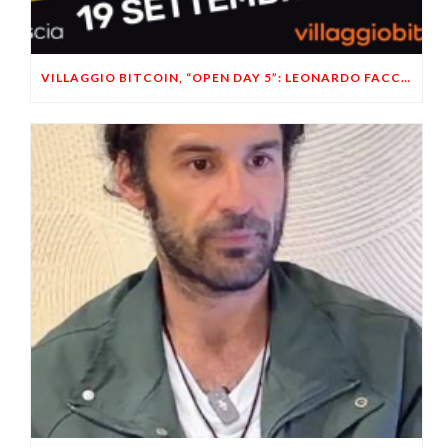
VILLAGGIO BITCOIN, “OPEN DAY 5”: LEONARDO FACCO OSPITE A BRESCIA