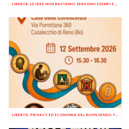
LIBERTÀ, LE IDEE NON BASTANO! SERVONO ESEMPI E UN PO’ DI COERENZA
LIBERTÀ, PRIVACY ED ECONOMIA DEL BUON SENSO: FACCO E MUSUMECI A CASALECCHIO DI RENO (BO)