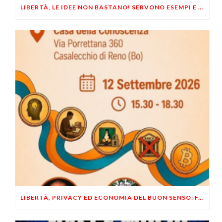
LIBERTÀ, LE IDEE NON BASTANO! SERVONO ESEMPI E UN PO’ DI COERENZA
LIBERTÀ, PRIVACY ED ECONOMIA DEL BUON SENSO: FACCO E MUSUMECI A CASALECCHIO DI RENO (BO)