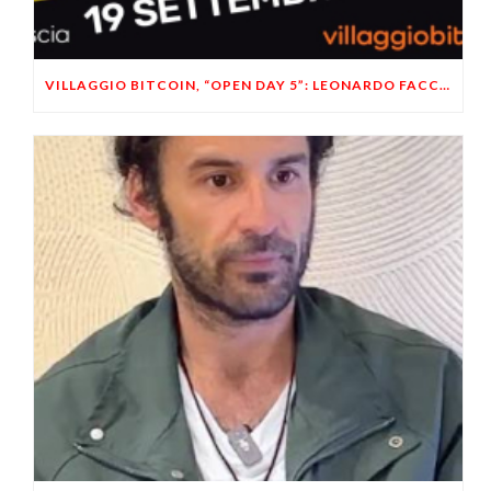
VILLAGGIO BITCOIN, “OPEN DAY 5”: LEONARDO FACCO OSPITE A BRESCIA