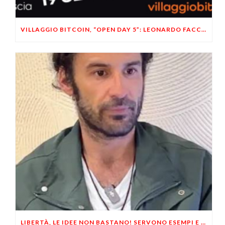
VILLAGGIO BITCOIN, “OPEN DAY 5”: LEONARDO FACCO OSPITE A BRESCIA
LIBERTÀ, LE IDEE NON BASTANO! SERVONO ESEMPI E UN PO’ DI COERENZA