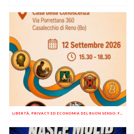
LIBERTÀ, PRIVACY ED ECONOMIA DEL BUON SENSO: FACCO E MUSUMECI A CASALECCHIO DI RENO (BO)