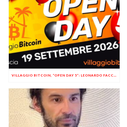
VILLAGGIO BITCOIN, “OPEN DAY 5”: LEONARDO FACCO OSPITE A BRESCIA