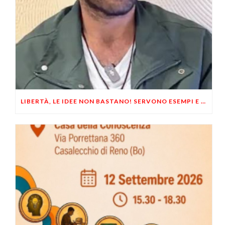
LIBERTÀ, LE IDEE NON BASTANO! SERVONO ESEMPI E UN PO’ DI COERENZA