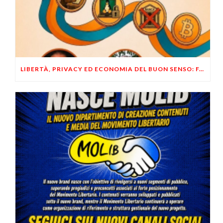
LIBERTÀ, PRIVACY ED ECONOMIA DEL BUON SENSO: FACCO E MUSUMECI A CASALECCHIO DI RENO (BO)