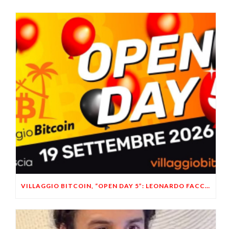
VILLAGGIO BITCOIN, “OPEN DAY 5”: LEONARDO FACCO OSPITE A BRESCIA