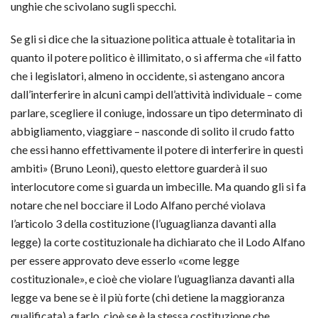
unghie che scivolano sugli specchi.
Se gli si dice che la situazione politica attuale è totalitaria in
quanto il potere politico è illimitato, o si afferma che «il fatto
che i legislatori, almeno in occidente, si astengano ancora
dall’interferire in alcuni campi dell’attività individuale – come
parlare, scegliere il coniuge, indossare un tipo determinato di
abbigliamento, viaggiare – nasconde di solito il crudo fatto
che essi hanno effettivamente il potere di interferire in questi
ambiti» (Bruno Leoni), questo elettore guarderà il suo
interlocutore come si guarda un imbecille. Ma quando gli si fa
notare che nel bocciare il Lodo Alfano perché violava
l’articolo 3 della costituzione (l’uguaglianza davanti alla
legge) la corte costituzionale ha dichiarato che il Lodo Alfano
per essere approvato deve esserlo «come legge
costituzionale», e cioè che violare l’uguaglianza davanti alla
legge va bene se è il più forte (chi detiene la maggioranza
qualificata) a farlo, cioè se è la stessa costituzione che