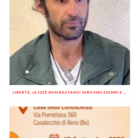
LIBERTÀ, LE IDEE NON BASTANO! SERVONO ESEMPI E UN PO’ DI COERENZA