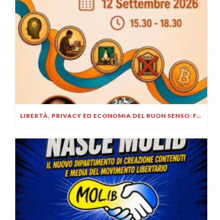
LIBERTÀ, PRIVACY ED ECONOMIA DEL BUON SENSO: FACCO E MUSUMECI A CASALECCHIO DI RENO (BO)