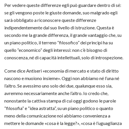
Per vedere queste differenze egli può guardare dentro di sé:
se gli vengono poste le giuste domande, suo malgrado egli
sarà obbligato a riconoscere queste differenze
indipendentemente dal suo livello di istruzione. Questa è
secondo me la grande differenza, il grande vantaggio che, su
un piano politico, il terreno “filosofico” dei principi ha su
quello “economico” degli interessi: non c’è bisogno di
conoscenza, né di capacità intellettuali, solo di introspezione.
Come dice Antiseri «economia di mercato e stato di diritto
nascono e muoiono insieme». Oggi non abbiamo né l’una né
l’altro. Se avessimo uno solo dei due, qualunque esso sia,
avremmo necessariamente anche l’altro. Io credo che,
nonostante la cattiva stampa di cui oggi godono le parole
“filosofia” e “idea astratta”, su un piano politico o quanto
meno della comunicazione noi abbiamo convenienza a
mettere le domande «cosa è la legge?», «cosa è l’uguaglianza