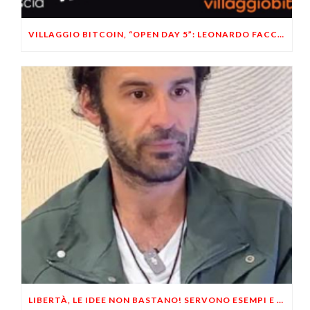
VILLAGGIO BITCOIN, “OPEN DAY 5”: LEONARDO FACCO OSPITE A BRESCIA
LIBERTÀ, LE IDEE NON BASTANO! SERVONO ESEMPI E UN PO’ DI COERENZA