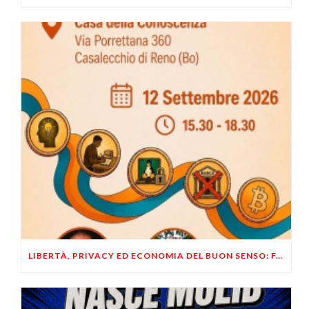
LIBERTÀ, PRIVACY ED ECONOMIA DEL BUON SENSO: FACCO E MUSUMECI A CASALECCHIO DI RENO (BO)