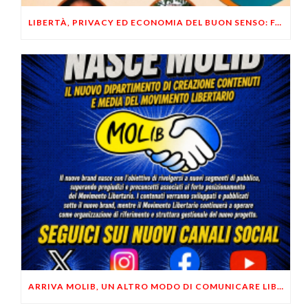
LIBERTÀ, PRIVACY ED ECONOMIA DEL BUON SENSO: FACCO E MUSUMECI A CASALECCHIO DI RENO (BO)
ARRIVA MOLIB, UN ALTRO MODO DI COMUNICARE LIBERTARIO