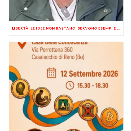
LIBERTÀ, LE IDEE NON BASTANO! SERVONO ESEMPI E UN PO’ DI COERENZA