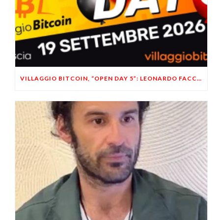
VILLAGGIO BITCOIN, “OPEN DAY 5”: LEONARDO FACCO OSPITE A BRESCIA