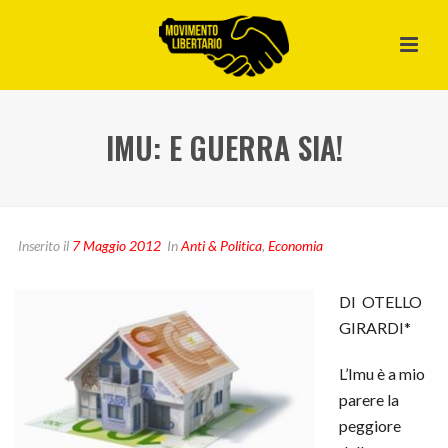
IMU: E GUERRA SIA!
Inserito il
7 Maggio 2012
In
Anti & Politica
,
Economia
DI OTELLO
GIRARDI*
L’Imu è a mio
parere la
peggiore