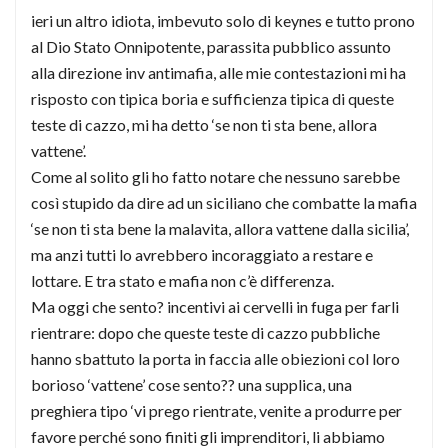
ieri un altro idiota, imbevuto solo di keynes e tutto prono
al Dio Stato Onnipotente, parassita pubblico assunto
alla direzione inv antimafia, alle mie contestazioni mi ha
risposto con tipica boria e sufficienza tipica di queste
teste di cazzo, mi ha detto ‘se non ti sta bene, allora
vattene’.
Come al solito gli ho fatto notare che nessuno sarebbe
così stupido da dire ad un siciliano che combatte la mafia
‘se non ti sta bene la malavita, allora vattene dalla sicilia’,
ma anzi tutti lo avrebbero incoraggiato a restare e
lottare. E tra stato e mafia non c’è differenza.
Ma oggi che sento? incentivi ai cervelli in fuga per farli
rientrare: dopo che queste teste di cazzo pubbliche
hanno sbattuto la porta in faccia alle obiezioni col loro
borioso ‘vattene’ cose sento?? una supplica, una
preghiera tipo ‘vi prego rientrate, venite a produrre per
favore perché sono finiti gli imprenditori, li abbiamo