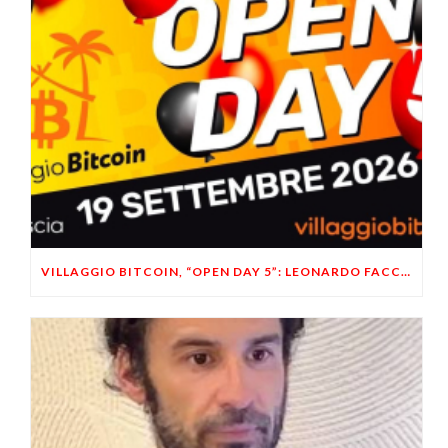
VILLAGGIO BITCOIN, “OPEN DAY 5”: LEONARDO FACCO OSPITE A BRESCIA