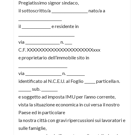
Pregiatissimo signor sindaco,
il sottoscritto/a ____________________ nato/a a
________________________
il ________________ e residente in
_______________________________
via ___________________ n. ____
C.F. XXXXXXXXXXXXXXXXXXXXXXxxx
e proprietario dell’immobile sito in
___________________________
via ____________________ n. __________
identificato al N.C.E.U. al Foglio ______ particella n.
_______ sub. _________
e soggetto ad imposta IMU per l’anno corrente,
vista la situazione economica in cui versa il nostro
Paese ed in particolare
la nostra città con gravi ripercussioni sui lavoratori e
sulle famiglie,