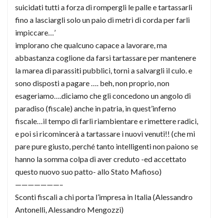
suicidati tutti a forza di rompergli le palle e tartassarli
fino a lasciargli solo un paio di metri di corda per farli
impiccare…’
implorano che qualcuno capace a lavorare, ma
abbastanza coglione da farsi tartassare per mantenere
la marea di parassiti pubblici, torni a salvargli il culo. e
sono disposti a pagare …. beh, non proprio, non
esageriamo….diciamo che gli concedono un angolo di
paradiso (fiscale) anche in patria, in quest’inferno
fiscale…il tempo di farli riambientare e rimettere radici,
e poi si ricomincerà a tartassare i nuovi venuti!! (che mi
pare pure giusto, perché tanto intelligenti non paiono se
hanno la somma colpa di aver creduto -ed accettato
questo nuovo suo patto- allo Stato Mafioso)
———————–
Sconti fiscali a chi porta l’impresa in Italia (Alessandro
Antonelli, Alessandro Mengozzi)