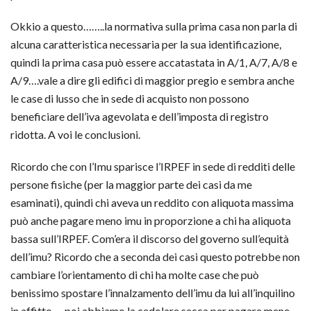
Okkio a questo……..la normativa sulla prima casa non parla di
alcuna caratteristica necessaria per la sua identificazione,
quindi la prima casa può essere accatastata in A/1, A/7, A/8 e
A/9….vale a dire gli edifici di maggior pregio e sembra anche
le case di lusso che in sede di acquisto non possono
beneficiare dell’iva agevolata e dell’imposta di registro
ridotta. A voi le conclusioni.
Ricordo che con l’Imu sparisce l’IRPEF in sede di redditi delle
persone fisiche (per la maggior parte dei casi da me
esaminati), quindi chi aveva un reddito con aliquota massima
può anche pagare meno imu in proporzione a chi ha aliquota
bassa sull’IRPEF. Com’era il discorso del governo sull’equità
dell’imu? Ricordo che a seconda dei casi questo potrebbe non
cambiare l’orientamento di chi ha molte case che può
benissimo spostare l’innalzamento dell’imu da lui all’inquilino
in affitto…..poi abbiamo la cedolare secca per pagare meno