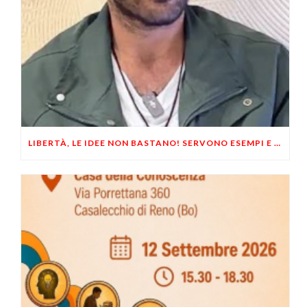
LIBERTÀ, LE IDEE NON BASTANO! SERVONO ESEMPI E UN PO’ DI COERENZA