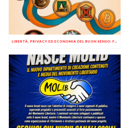
LIBERTÀ, PRIVACY ED ECONOMIA DEL BUON SENSO: FACCO E MUSUMECI A CASALECCHIO DI RENO (BO)