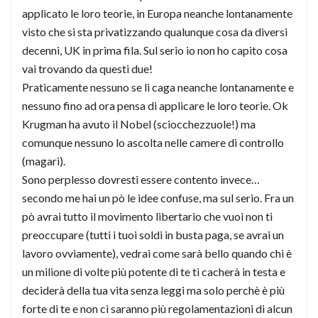
applicato le loro teorie, in Europa neanche lontanamente
visto che si sta privatizzando qualunque cosa da diversi
decenni, UK in prima fila. Sul serio io non ho capito cosa
vai trovando da questi due!
Praticamente nessuno se li caga neanche lontanamente e
nessuno fino ad ora pensa di applicare le loro teorie. Ok
Krugman ha avuto il Nobel (sciocchezzuole!) ma
comunque nessuno lo ascolta nelle camere di controllo
(magari).
Sono perplesso dovresti essere contento invece…
secondo me hai un pò le idee confuse, ma sul serio. Fra un
pò avrai tutto il movimento libertario che vuoi non ti
preoccupare (tutti i tuoi soldi in busta paga, se avrai un
lavoro ovviamente), vedrai come sarà bello quando chi è
un milione di volte più potente di te ti cacherà in testa e
deciderà della tua vita senza leggi ma solo perchè è più
forte di te e non ci saranno più regolamentazioni di alcun