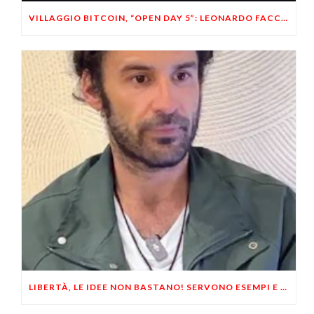
VILLAGGIO BITCOIN, “OPEN DAY 5”: LEONARDO FACCO OSPITE A BRESCIA
LIBERTÀ, LE IDEE NON BASTANO! SERVONO ESEMPI E UN PO’ DI COERENZA