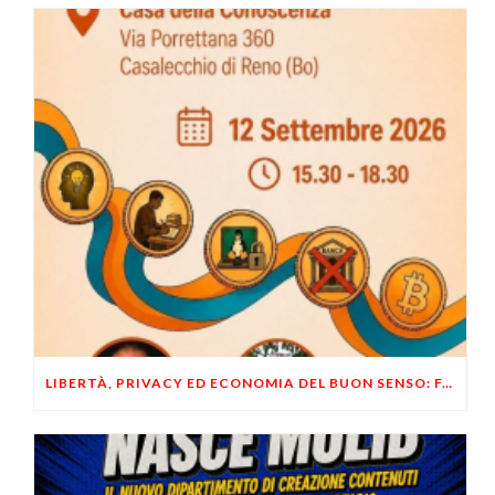
LIBERTÀ, PRIVACY ED ECONOMIA DEL BUON SENSO: FACCO E MUSUMECI A CASALECCHIO DI RENO (BO)