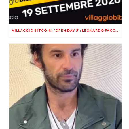
VILLAGGIO BITCOIN, “OPEN DAY 5”: LEONARDO FACCO OSPITE A BRESCIA