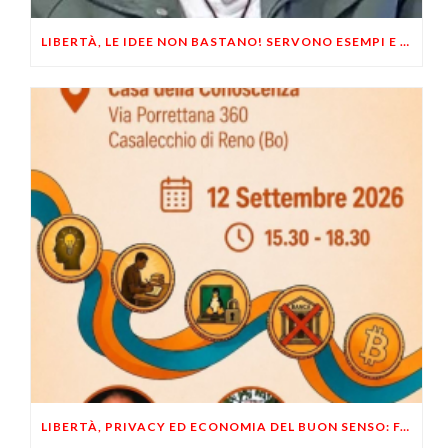
LIBERTÀ, LE IDEE NON BASTANO! SERVONO ESEMPI E UN PO’ DI COERENZA
LIBERTÀ, PRIVACY ED ECONOMIA DEL BUON SENSO: FACCO E MUSUMECI A CASALECCHIO DI RENO (BO)