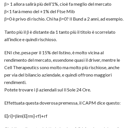
β> 1 allora salirà più dell’1%, cioè fa meglio del mercato
β<1 farà meno del +1% del Ftse Mib
β=0 è privo di rischio. Chi ha β=0? Il Bund a 2 anni, ad esempio.
Tanto più il β è distante da 1 tanto più il titolo è scorrelato
all’indice e quindi rischioso.
ENI che, pesa per il 15% del listino, è molto vicina al
rendimento del mercato, essendone quasi il driver, mentre le
Cell Therapeutics sono molto ma molto più rischiose, anche
per via del bilancio aziendale, e quindi offrono maggiori
rendimenti.
Potete trovare i β aziendali sul Il Sole 24 Ore.
Effettuata questa doverosa premessa, il CAPM dice questo:
E[ri]=βim(E[rm]-rf)+rf