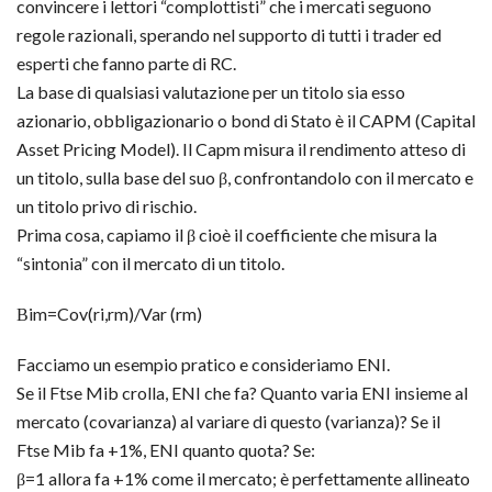
convincere i lettori “complottisti” che i mercati seguono
regole razionali, sperando nel supporto di tutti i trader ed
esperti che fanno parte di RC.
La base di qualsiasi valutazione per un titolo sia esso
azionario, obbligazionario o bond di Stato è il CAPM (Capital
Asset Pricing Model). Il Capm misura il rendimento atteso di
un titolo, sulla base del suo β, confrontandolo con il mercato e
un titolo privo di rischio.
Prima cosa, capiamo il β cioè il coefficiente che misura la
“sintonia” con il mercato di un titolo.
Βim=Cov(ri,rm)/Var (rm)
Facciamo un esempio pratico e consideriamo ENI.
Se il Ftse Mib crolla, ENI che fa? Quanto varia ENI insieme al
mercato (covarianza) al variare di questo (varianza)? Se il
Ftse Mib fa +1%, ENI quanto quota? Se:
β=1 allora fa +1% come il mercato; è perfettamente allineato