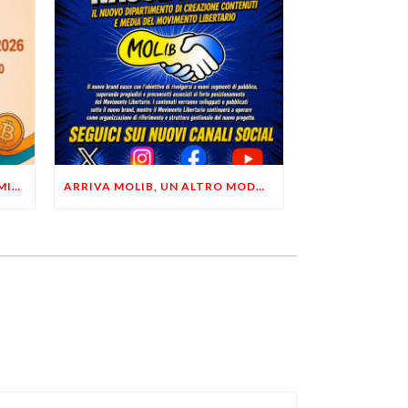
LIBERTÀ, PRIVACY ED ECONOMIA DEL BUON SENSO: FACCO E MUSUMECI A CASALECCHIO DI RENO (BO)
ARRIVA MOLIB, UN ALTRO MODO DI COMUNICARE LIBERTARIO