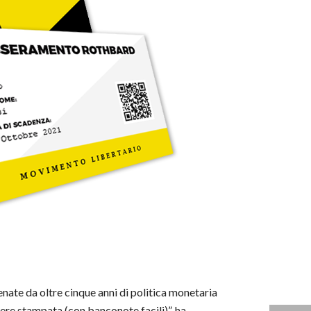
nate da oltre cinque anni di politica monetaria
re stampata (con banconote facili)”, ha