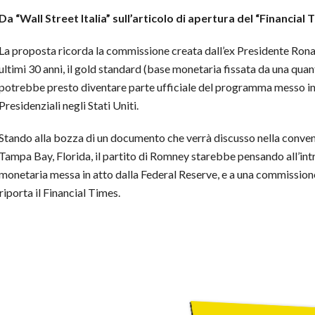
Da “Wall Street Italia” sull’articolo di apertura del “Financial 
La proposta ricorda la commissione creata dall’ex Presidente Ronal
ultimi 30 anni, il gold standard (base monetaria fissata da una quanti
potrebbe presto diventare parte ufficiale del programma messo in
Presidenziali negli Stati Uniti.
Stando alla bozza di un documento che verrà discusso nella conve
Tampa Bay, Florida, il partito di Romney starebbe pensando all’intr
monetaria messa in atto dalla Federal Reserve, e a una commissione ch
iporta il Financial Times.