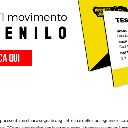
appresenta un chiaro segnale degli effetti e delle conseguenze scate
 “Come aver capito che la strada verso il benessere non può esse