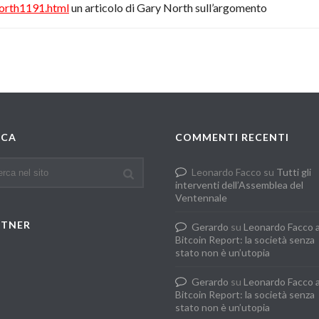
north1191.html
un articolo di Gary North sull’argomento
RCA
COMMENTI RECENTI
Leonardo Facco
su
Tutti gli
interventi dell’Assemblea del
Ventennale
RTNER
Gerardo
su
Leonardo Facco 
Bitcoin Report: la società senza
stato non è un’utopia
Gerardo
su
Leonardo Facco 
Bitcoin Report: la società senza
stato non è un’utopia