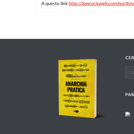
A questo link
http://lewrockwell.com/north/
CE
PA