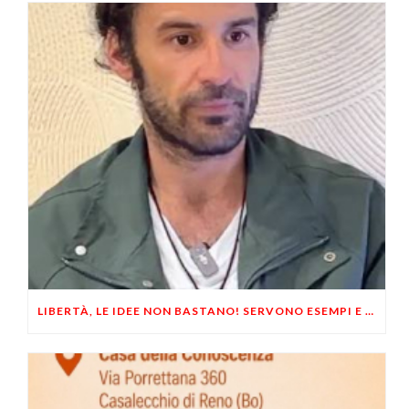
LIBERTÀ, LE IDEE NON BASTANO! SERVONO ESEMPI E UN PO’ DI COERENZA