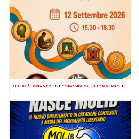
LIBERTÀ, PRIVACY ED ECONOMIA DEL BUON SENSO: FACCO E MUSUMECI A CASALECCHIO DI RENO (BO)