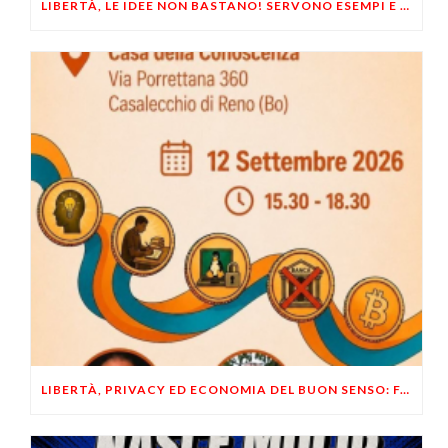
LIBERTÀ, LE IDEE NON BASTANO! SERVONO ESEMPI E UN PO’ DI COERENZA
LIBERTÀ, PRIVACY ED ECONOMIA DEL BUON SENSO: FACCO E MUSUMECI A CASALECCHIO DI RENO (BO)