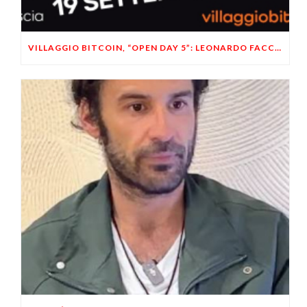
VILLAGGIO BITCOIN, “OPEN DAY 5”: LEONARDO FACCO OSPITE A BRESCIA