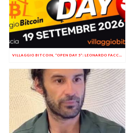
VILLAGGIO BITCOIN, “OPEN DAY 5”: LEONARDO FACCO OSPITE A BRESCIA