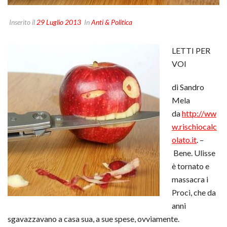
Inserito il
29 Luglio 2013
In
Anti & Politica
LETTI PER
VOI
di Sandro
Mela
da
http://ww
w.rischiocalc
olato.it
. –
Bene. Ulisse
è tornato e
massacra i
Proci, che da
anni
sgavazzavano a casa sua, a sue spese, ovviamente.