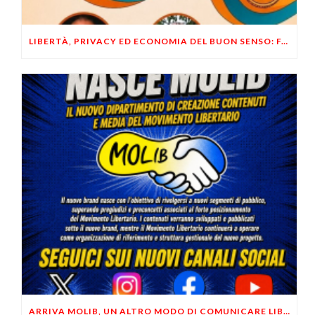
LIBERTÀ, PRIVACY ED ECONOMIA DEL BUON SENSO: FACCO E MUSUMECI A CASALECCHIO DI RENO (BO)
ARRIVA MOLIB, UN ALTRO MODO DI COMUNICARE LIBERTARIO