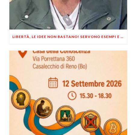
LIBERTÀ, LE IDEE NON BASTANO! SERVONO ESEMPI E UN PO’ DI COERENZA