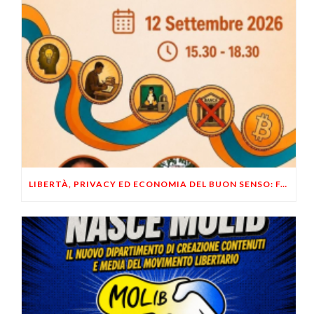
LIBERTÀ, PRIVACY ED ECONOMIA DEL BUON SENSO: FACCO E MUSUMECI A CASALECCHIO DI RENO (BO)