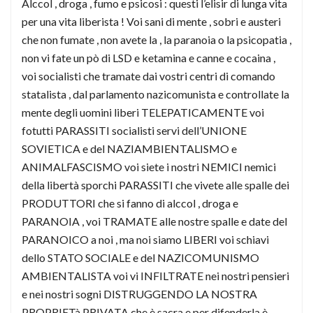
Alccol , droga , fumo e psicosi : questi l’elisir di lunga vita
per una vita liberista ! Voi sani di mente , sobri e austeri
che non fumate , non avete la , la paranoia o la psicopatia ,
non vi fate un pò di LSD e ketamina e canne e cocaina ,
voi socialisti che tramate dai vostri centri di comando
statalista , dal parlamento nazicomunista e controllate la
mente degli uomini liberi TELEPATICAMENTE voi
fotutti PARASSITI socialisti servi dell’UNIONE
SOVIETICA e del NAZIAMBIENTALISMO e
ANIMALFASCISMO voi siete i nostri NEMICI nemici
della libertà sporchi PARASSITI che vivete alle spalle dei
PRODUTTORI che si fanno di alccol , droga e
PARANOIA , voi TRAMATE alle nostre spalle e date del
PARANOICO a noi , ma noi siamo LIBERI voi schiavi
dello STATO SOCIALE e del NAZICOMUNISMO
AMBIENTALISTA voi vi INFILTRATE nei nostri pensieri
e nei nostri sogni DISTRUGGENDO LA NOSTRA
PROPRIETà PRIVATA che è sacra e per difenderla è