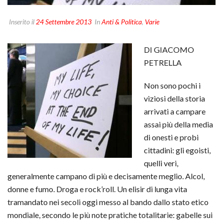
Inserito il
24 Settembre 2013
In
Anti & Politica
,
Varie
DI GIACOMO
PETRELLA
Non sono pochi i
viziosi della storia
arrivati a campare
assai più della media
di onesti e probi
cittadini: gli egoisti,
quelli veri,
generalmente campano di più e decisamente meglio. Alcol,
donne e fumo. Droga e rock’roll. Un elisir di lunga vita
tramandato nei secoli oggi messo al bando dallo stato etico
mondiale, secondo le più note pratiche totalitarie: gabelle sui