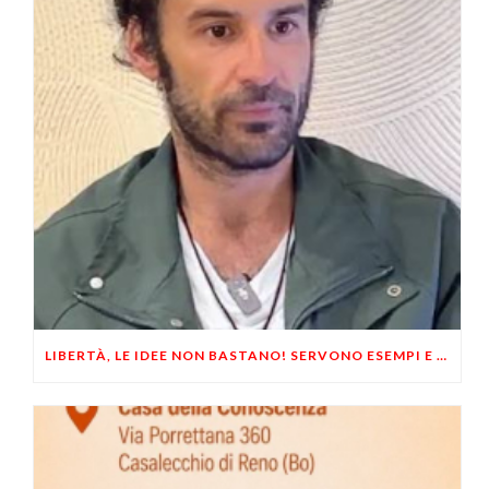
LIBERTÀ, LE IDEE NON BASTANO! SERVONO ESEMPI E UN PO’ DI COERENZA