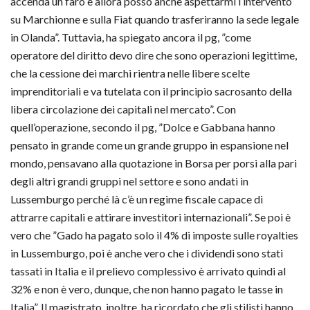
accenda un faro e allora posso anche aspettarmi l’intervento
su Marchionne e sulla Fiat quando trasferiranno la sede legale
in Olanda”. Tuttavia, ha spiegato ancora il pg, ”come
operatore del diritto devo dire che sono operazioni legittime,
che la cessione dei marchi rientra nelle libere scelte
imprenditoriali e va tutelata con il principio sacrosanto della
libera circolazione dei capitali nel mercato”. Con
quell’operazione, secondo il pg, ”Dolce e Gabbana hanno
pensato in grande come un grande gruppo in espansione nel
mondo, pensavano alla quotazione in Borsa per porsi alla pari
degli altri grandi gruppi nel settore e sono andati in
Lussemburgo perché là c’è un regime fiscale capace di
attrarre capitali e attirare investitori internazionali”. Se poi è
vero che ”Gado ha pagato solo il 4% di imposte sulle royalties
in Lussemburgo, poi è anche vero che i dividendi sono stati
tassati in Italia e il prelievo complessivo è arrivato quindi al
32% e non è vero, dunque, che non hanno pagato le tasse in
Italia”. Il magistrato, inoltre, ha ricordato che gli stilisti hanno