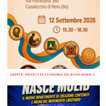
LIBERTÀ, PRIVACY ED ECONOMIA DEL BUON SENSO: FACCO E MUSUMECI A CASALECCHIO DI RENO (BO)