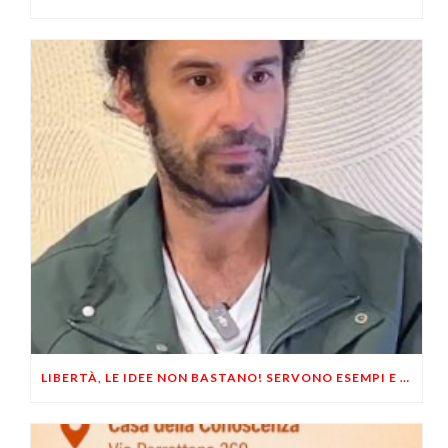
LIBERTÀ, LE IDEE NON BASTANO! SERVONO ESEMPI E UN PO’ DI COERENZA