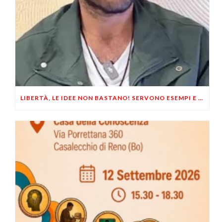
LIBERTÀ, LE IDEE NON BASTANO! SERVONO ESEMPI E UN PO’ DI COERENZA