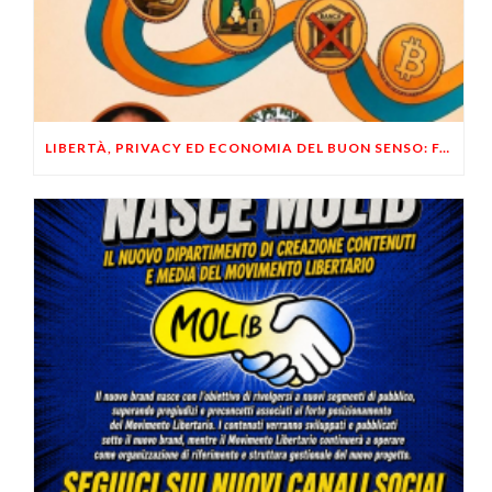
LIBERTÀ, PRIVACY ED ECONOMIA DEL BUON SENSO: FACCO E MUSUMECI A CASALECCHIO DI RENO (BO)