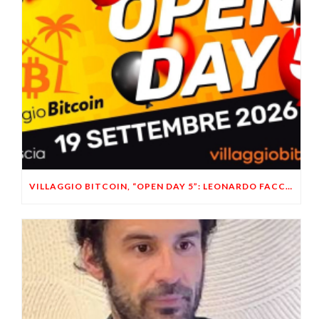
VILLAGGIO BITCOIN, “OPEN DAY 5”: LEONARDO FACCO OSPITE A BRESCIA