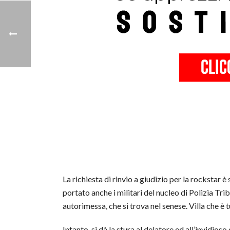
La richiesta di rinvio a giudizio per la rockstar 
portato anche i militari del nucleo di Polizia Tri
autorimessa, che si trova nel senese. Villa che è 
Intanto, si dà la stura al delatore ed all’invidio