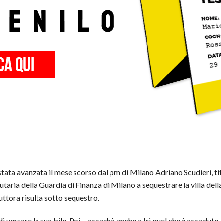
è stata avanzata il mese scorso dal pm di Milano Adriano Scudieri, ti
butaria della Guardia di Finanza di Milano a sequestrare la villa del
tuttora risulta sotto sequestro.
so di versare la sua bile. Poi… accadrà anche a lei quel che è accad