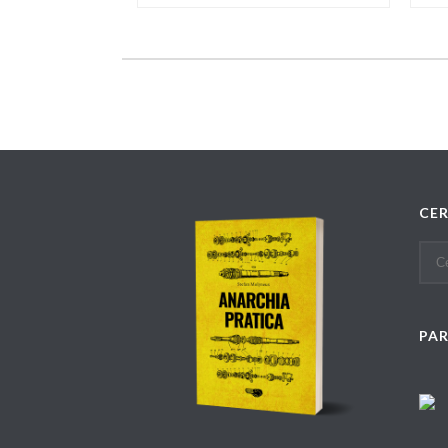
CE
PA