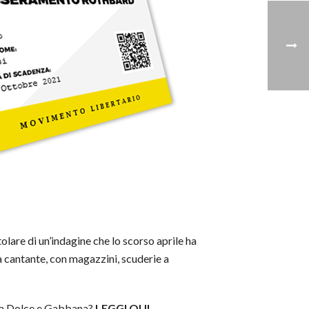
tolare di un’indagine che lo scorso aprile ha
la cantante, con magazzini, scuderie a
uto a Dolce e Gabbana?
LEGGI QUI