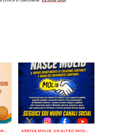
LIBERTÀ, PRIVACY ED ECONOMIA DEL BUON SENSO: FACCO E MUSUMECI A CASALECCHIO DI RENO (BO)
ARRIVA MOLIB, UN ALTRO MODO DI COMUNICARE LIBERTARIO