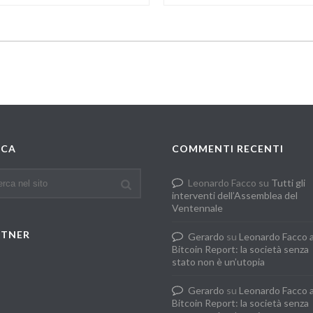
RCA
COMMENTI RECENTI
Leonardo Facco
su
Tutti gli
interventi dell’Assemblea del
Ventennale
RTNER
Gerardo
su
Leonardo Facco 
Bitcoin Report: la società senza
stato non è un’utopia
Gerardo
su
Leonardo Facco 
Bitcoin Report: la società senza