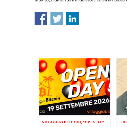
VILLAGGIO BITCOIN, “OPEN DAY 5”: LEONARDO FACCO OSPITE A BRESCIA