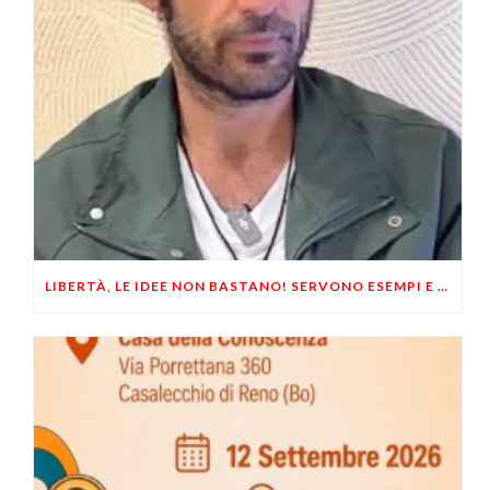
LIBERTÀ, LE IDEE NON BASTANO! SERVONO ESEMPI E UN PO’ DI COERENZA