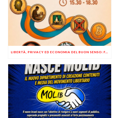
LIBERTÀ, PRIVACY ED ECONOMIA DEL BUON SENSO: FACCO E MUSUMECI A CASALECCHIO DI RENO (BO)