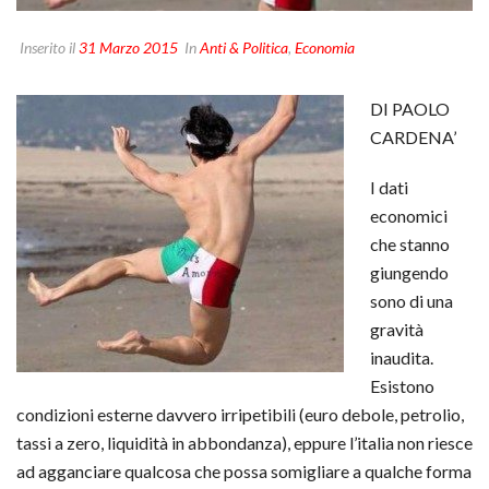
Inserito il
31 Marzo 2015
In
Anti & Politica
,
Economia
DI PAOLO
CARDENA’
I dati
economici
che stanno
giungendo
sono di una
gravità
inaudita.
Esistono
condizioni esterne davvero irripetibili (euro debole, petrolio,
tassi a zero, liquidità in abbondanza), eppure l’italia non riesce
ad agganciare qualcosa che possa somigliare a qualche forma