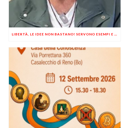
LIBERTÀ, LE IDEE NON BASTANO! SERVONO ESEMPI E UN PO’ DI COERENZA