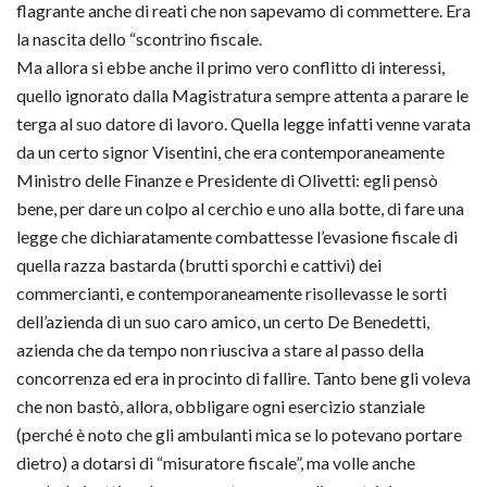
flagrante anche di reati che non sapevamo di commettere. Era
la nascita dello “scontrino fiscale.
Ma allora si ebbe anche il primo vero conflitto di interessi,
quello ignorato dalla Magistratura sempre attenta a parare le
terga al suo datore di lavoro. Quella legge infatti venne varata
da un certo signor Visentini, che era contemporaneamente
Ministro delle Finanze e Presidente di Olivetti: egli pensò
bene, per dare un colpo al cerchio e uno alla botte, di fare una
legge che dichiaratamente combattesse l’evasione fiscale di
quella razza bastarda (brutti sporchi e cattivi) dei
commercianti, e contemporaneamente risollevasse le sorti
dell’azienda di un suo caro amico, un certo De Benedetti,
azienda che da tempo non riusciva a stare al passo della
concorrenza ed era in procinto di fallire. Tanto bene gli voleva
che non bastò, allora, obbligare ogni esercizio stanziale
(perché è noto che gli ambulanti mica se lo potevano portare
dietro) a dotarsi di “misuratore fiscale”, ma volle anche