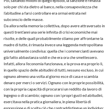
Poi, saltando milioni di quegli episodi, la sanzione è rimasta
solo per chi sta dietro al banco, nella consapevolezza che
l’abitudine a farsi controllare era ormai entrata nel
subconscio delle masse.
Da allora nella memoria collettiva, dopo avere attraversato in
questi trent’anni una serie infinita di crisi economiche mai
risolte, e delle quali probabilmente stiamo per affrontarne la
madre di tutte, è rimasta invece una leggenda metropolitana
universalmente condivisa: quella che i commercianti avevano
già fatto abbastanza soldi e che era ora che smettessero.
Infatti, allora l’economia funzionava, e la prova era proprio lì,
in quello spazio delle abitudini di tutti, nessuno escluso, in cui
ognuno almeno una volta al giorno esce di casa e scambia
denaro per merci o servizi. Ognuno con le proprie possibilità,
con la propria capacità di procurarsi un reddito da lavoro di
ingegno o di scambio; ognuno con i propri gusti ed abitudini,
esercitava nella pratica giornaliera, in piena libertà di
espressione e di scelta ciò che contraddistingue un individuo: