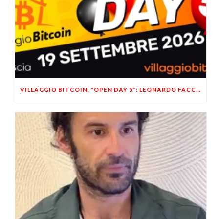
VILLAGGIO BITCOIN, “OPEN DAY 5”: LEONARDO FACCO OSPITE A BRESCIA