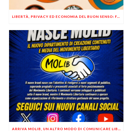
LIBERTÀ, PRIVACY ED ECONOMIA DEL BUON SENSO: FACCO E MUSUMECI A CASALECCHIO DI RENO (BO)
ARRIVA MOLIB, UN ALTRO MODO DI COMUNICARE LIBERTARIO