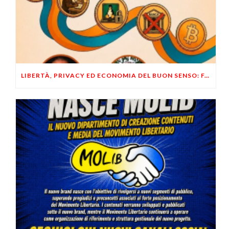
LIBERTÀ, PRIVACY ED ECONOMIA DEL BUON SENSO: FACCO E MUSUMECI A CASALECCHIO DI RENO (BO)