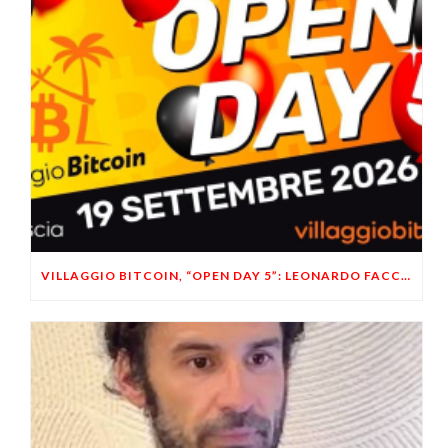
VILLAGGIO BITCOIN, “OPEN DAY 5”: LEONARDO FACCO OSPITE A BRESCIA