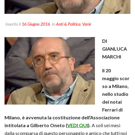
Inserito il
16 Giugno 2016
In
Anti & Politica
,
Varie
DI
GIANLUCA
MARCHI
Il 20
maggio scor
so a Milano,
nello studio
dei notai
Ferrari di
Milano, è avvenuta la costituzione dell’Associazione
intitolata a Gilberto Oneto (
VEDI QUI
).
A soli sei mesi
dalla scomparsa di questo personaggio e amico che tutti noi