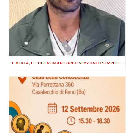
LIBERTÀ, LE IDEE NON BASTANO! SERVONO ESEMPI E UN PO’ DI COERENZA