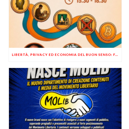
LIBERTÀ, PRIVACY ED ECONOMIA DEL BUON SENSO: FACCO E MUSUMECI A CASALECCHIO DI RENO (BO)