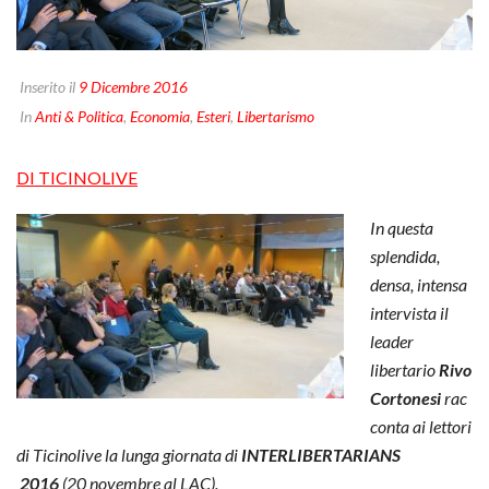
Inserito il
9 Dicembre 2016
In
Anti & Politica
,
Economia
,
Esteri
,
Libertarismo
DI TICINOLIVE
In questa
splendida,
densa, intensa
intervista il
leader
libertario
Rivo
Cortonesi
rac
conta ai lettori
di Ticinolive la lunga giornata di
INTERLIBERTARIANS
2016
(20 novembre al LAC).