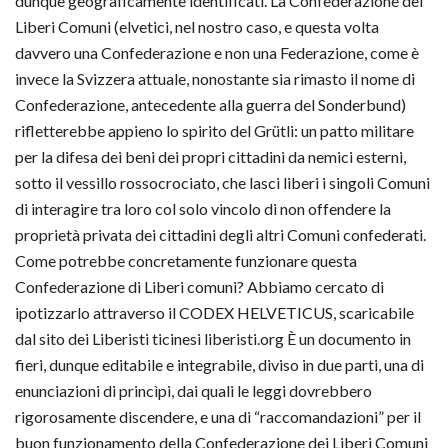
dunque geograficamente identificati. La Confederazione dei
Liberi Comuni (elvetici, nel nostro caso, e questa volta
davvero una Confederazione e non una Federazione, come è
invece la Svizzera attuale, nonostante sia rimasto il nome di
Confederazione, antecedente alla guerra del Sonderbund)
rifletterebbe appieno lo spirito del Grütli: un patto militare
per la difesa dei beni dei propri cittadini da nemici esterni,
sotto il vessillo rossocrociato, che lasci liberi i singoli Comuni
di interagire tra loro col solo vincolo di non offendere la
proprietà privata dei cittadini degli altri Comuni confederati.
Come potrebbe concretamente funzionare questa
Confederazione di Liberi comuni? Abbiamo cercato di
ipotizzarlo attraverso il CODEX HELVETICUS, scaricabile
dal sito dei Liberisti ticinesi liberisti.org È un documento in
fieri, dunque editabile e integrabile, diviso in due parti, una di
enunciazioni di princìpi, dai quali le leggi dovrebbero
rigorosamente discendere, e una di “raccomandazioni” per il
buon funzionamento della Confederazione dei Liberi Comuni