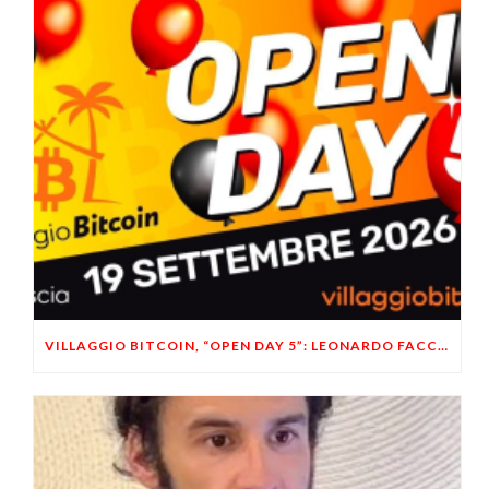
VILLAGGIO BITCOIN, “OPEN DAY 5”: LEONARDO FACCO OSPITE A BRESCIA