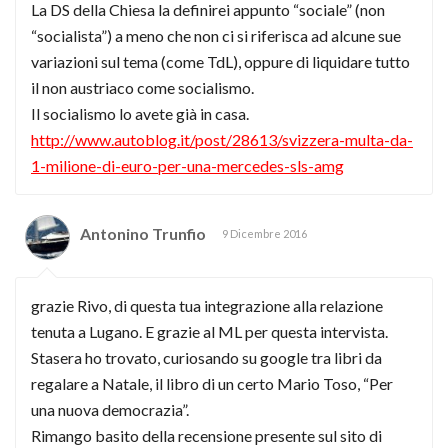
La DS della Chiesa la definirei appunto “sociale” (non
“socialista”) a meno che non ci si riferisca ad alcune sue
variazioni sul tema (come TdL), oppure di liquidare tutto
il non austriaco come socialismo.
Il socialismo lo avete già in casa.
http://www.autoblog.it/post/28613/svizzera-multa-da-
1-milione-di-euro-per-una-mercedes-sls-amg
Antonino Trunfio
9 Dicembre 2016
grazie Rivo, di questa tua integrazione alla relazione
tenuta a Lugano. E grazie al ML per questa intervista.
Stasera ho trovato, curiosando su google tra libri da
regalare a Natale, il libro di un certo Mario Toso, “Per
una nuova democrazia”.
Rimango basito della recensione presente sul sito di