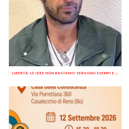
LIBERTÀ, LE IDEE NON BASTANO! SERVONO ESEMPI E UN PO’ DI COERENZA