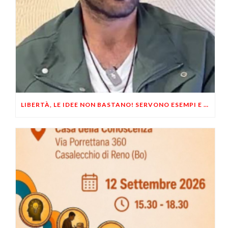
LIBERTÀ, LE IDEE NON BASTANO! SERVONO ESEMPI E UN PO’ DI COERENZA