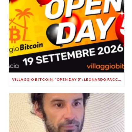
VILLAGGIO BITCOIN, “OPEN DAY 5”: LEONARDO FACCO OSPITE A BRESCIA