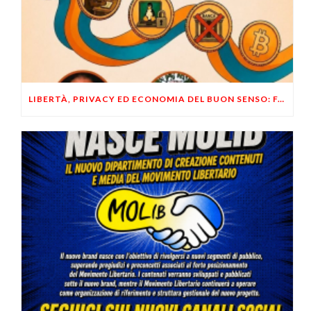
LIBERTÀ, PRIVACY ED ECONOMIA DEL BUON SENSO: FACCO E MUSUMECI A CASALECCHIO DI RENO (BO)