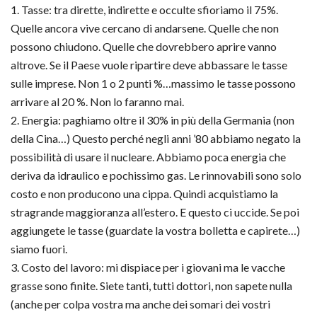
1. Tasse: tra d
irette, indirette e occulte sfioriamo il 75%.
Quelle ancora vive cercano di andarsene. Quelle che non
possono chiudono. Quelle che dovrebbero aprire vanno
altrove. Se il Paese vuole ripartire deve abbassare le tasse
sulle imprese. Non 1 o 2 punti %…massimo le tasse possono
arrivare al 20 %. Non lo faranno mai.
2. Energia: paghiamo oltre il 30% in più della Germania (non
della Cina…) Questo perché negli anni ’80 abbiamo negato la
possibilità di usare il nucleare. Abbiamo poca energia che
deriva da idraulico e pochissimo gas. Le rinnovabili sono solo
costo e non producono una cippa. Quindi acquistiamo la
stragrande maggioranza all’estero. E questo ci uccide. Se poi
aggiungete le tasse (guardate la vostra bolletta e capirete…)
siamo fuori.
3. Costo del lavoro: mi dispiace per i giovani ma le vacche
grasse sono finite. Siete tanti, tutti dottori, non sapete nulla
(anche per colpa vostra ma anche dei somari dei vostri