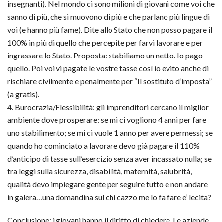
insegnanti). Nel mondo ci sono milioni di giovani come voi che
sanno di più, che si muovono di più e che parlano più lingue di
voi (e hanno più fame). Dite allo Stato che non posso pagare il
100% in più di quello che percepite per farvi lavorare e per
ingrassare lo Stato. Proposta: stabiliamo un netto. Io pago
quello. Poi voi vi pagate le vostre tasse così io evito anche di
rischiare civilmente e penalmente per “Il sostituto d’imposta”
(a gratis).
4. Burocrazia/Flessibilità: gli imprenditori cercano il miglior
ambiente dove prosperare: se mi ci vogliono 4 anni per fare
uno stabilimento; se mi ci vuole 1 anno per avere permessi; se
quando ho cominciato a lavorare devo già pagare il 110%
d’anticipo di tasse sull’esercizio senza aver incassato nulla; se
tra leggi sulla sicurezza, disabilità, maternità, salubrità,
qualità devo impiegare gente per seguire tutto e non andare
in galera…una domandina sul chi cazzo me lo fa fare e’ lecita?
Conclusione: i giovani hanno il diritto di chiedere. Le aziende