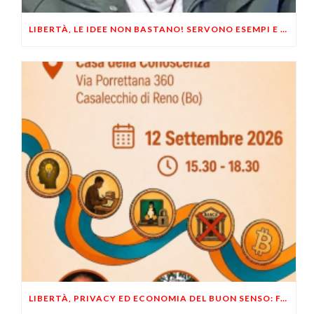
LIBERTÀ, LE IDEE NON BASTANO! SERVONO ESEMPI E UN PO’ DI COERENZA
LIBERTÀ, PRIVACY ED ECONOMIA DEL BUON SENSO: FACCO E MUSUMECI A CASALECCHIO DI RENO (BO)