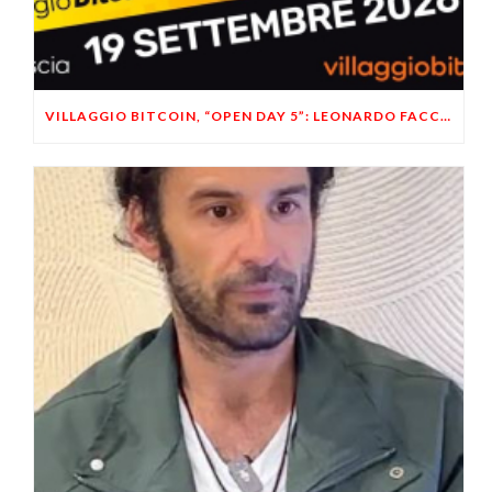
VILLAGGIO BITCOIN, “OPEN DAY 5”: LEONARDO FACCO OSPITE A BRESCIA