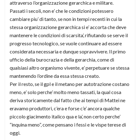
attraverso l’organizzazione gerarchica e militare.
Passati i secoli, non e’ che le condizioni potessero
cambiare piu’ di tanto, se non in tempi recenti in cui la
stessa organizzazione gerarchica si e’ accorta che deve
mantenere le condizioni di scarsita’, rifiutando se serve il
progresso tecnologico, se vuole continuare ad essere
considerata necessaria e dunque sopravvivere. Il primo
ufficio della burocrazia e della gerarchia, come di
qualsiasi altro organismo vivente, e’ perpetuare se stessa
mantenendo l’ordine da essa stessa creato.
Per il resto, se il gpl e il metano per autotrazione costano
meno, e’ solo perche’ molto meno tassati, la qual cosa
deriva storicamente dal fatto che ai tempi di Mattei ne
eravamo produttori, c’era e forse c’e’ ancora qualche
piccolo giacimento italico qua e la’, non certo perche’
“inquina meno”, come pensano i fessi e le vispe terese di
oggi.