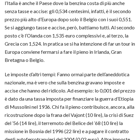
l’Italia è anche il Paese dove la benzina costa di più anche
senza tasse e accise: gli 0,534 centesimi, infatti, è il secondo
prezzo più alto d’Europa dopo solo il Belgio con i suoi 0,551.
Se si aggiungo tasse e accise, però, battiamo tutti. Al secondo
posto c’è l’Olanda con 1,535 euro complessivi e, al terzo, la
Grecia con 1,524. In pratica se si ha intenzione di far un tour in
Europa conviene fermarsi a fare il pieno in Irlanda, Gran
Bretagna o Belgio.
Le imposte d’altri tempi: Fanno ormai parte dell’aneddotica
nazionale, ma è vero che sulla benzina gravano imposte e
accise che hanno del ridicolo. Ad esempio: lo 0,001 del prezzo
è dato da una tassa imposta per finanziare la guerra d’Etiopia
di Mussolini nel 1936. Chi fa il pieno contribuisce, ancora, alla
ricostruzione dopo la frana del Vajont (10 lire), la crisi di Suez
del ’56 (14 lire), il terremoto del Belice del ’68 (10 lire) la
missione in Bosnia del 1996 (22 lire) e a pagare il contratto
degli autoferrotranvieri del 2004 (0,02 euro). Altre imposte