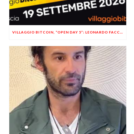
VILLAGGIO BITCOIN, “OPEN DAY 5”: LEONARDO FACCO OSPITE A BRESCIA