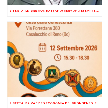
LIBERTÀ, LE IDEE NON BASTANO! SERVONO ESEMPI E UN PO’ DI COERENZA
LIBERTÀ, PRIVACY ED ECONOMIA DEL BUON SENSO: FACCO E MUSUMECI A CASALECCHIO DI RENO (BO)